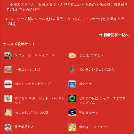
「令和のダラさん」等身大ダラさん抱き枕ぬいぐるみの画像公開！特典付き
で9/1まで予約受付中
にっこりーノ初のシールえほん発売！タコさんウィンナーほか人気キャラ
124枚
新着記事一覧へ
オススメ攻略サイト
スプラトゥーン レイダース
ぽこ あ ポケモン
トモコレわくわく
ポケモンレジェンズZ-A
ポケモンチャンピオンズ
ポケポケ
ポケモン スカーレット・バイオレ
ゼルダの伝説 ティアーズオブザ・
ット
キングダム
あつまれ どうぶつの森
デルタルーン
桃太郎電鉄2
ポケ森 コンプリート